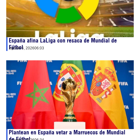
España afina LaLiga con resaca de Mundial de
Fútbol
agosto 6, 2026
06:03
Plantean en España vetar a Marruecos de Mundial
de Fútbol