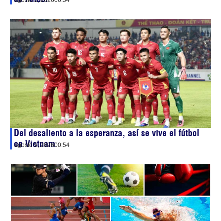
agosto 5, 2026
06:34
Del desaliento a la esperanza, así se vive el fútbol
en Vietnam
agosto 5, 2026
00:54