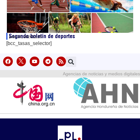
Segundo boletín de deportes
julio 24, 2026
12:25
[bcc_tasas_selector]
Agencias de noticias y medios digitales