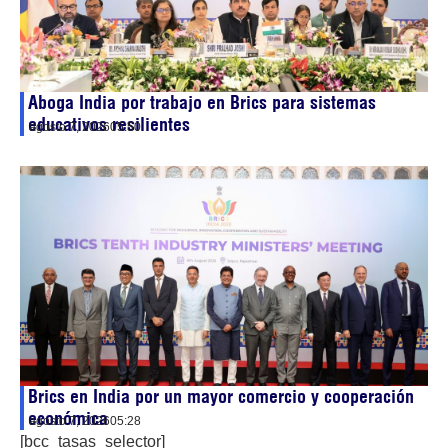
Aboga India por trabajo en Brics para sistemas
educativos resilientes
agosto 7, 2026
05:50
Brics en India por un mayor comercio y cooperación
económica
agosto 7, 2026
05:28
[bcc_tasas_selector]