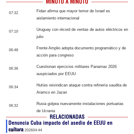
MINUTO A MINUTO
Fidan afirma que mayor temor de Israel es
07:32
aislamiento internacional
Uruguay con récord de ventas de autos eléctricos en
07:10
julio
Frente Amplio adopta documento programático y de
06:48
acción para congreso
Cuestionan ejercicios militares Panamax 2026
06:36
auspiciados por EEUU
Hutíes reivindican ataque contra refinería saudita de
06:34
Aramco en Jazan
Rusia golpea nuevamente instalaciones portuarias
06:32
de Ucrania
RELACIONADAS
Denuncia Cuba impacto del asedio de EEUU en
cultura
agosto 9, 2026
04:44