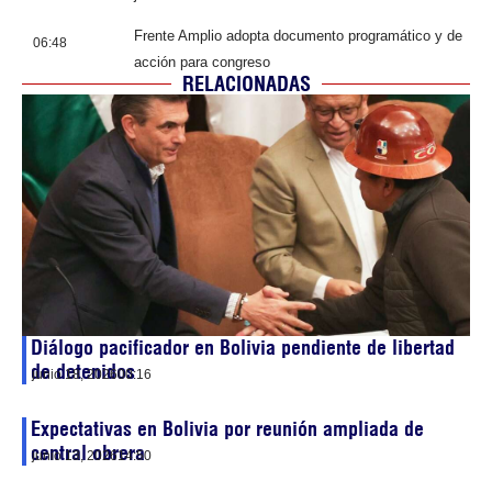
Frente Amplio adopta documento programático y de
06:48
acción para congreso
RELACIONADAS
Diálogo pacificador en Bolivia pendiente de libertad
de detenidos
junio 18, 2026
00:16
Expectativas en Bolivia por reunión ampliada de
central obrera
junio 13, 2026
14:50