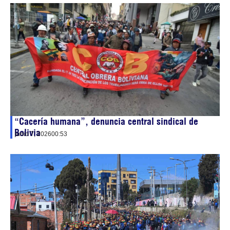
“Cacería humana”, denuncia central sindical de
Bolivia
junio 7, 2026
00:53