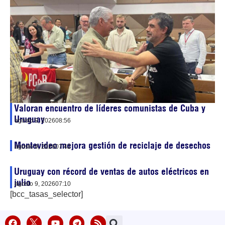
Valoran encuentro de líderes comunistas de Cuba y
Uruguay
agosto 9, 2026
08:56
Montevideo mejora gestión de reciclaje de desechos
agosto 9, 2026
07:42
Uruguay con récord de ventas de autos eléctricos en
julio
agosto 9, 2026
07:10
[bcc_tasas_selector]