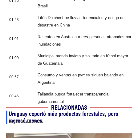
01:26
Brasil
Tifón Dolphin trae lluvias torrenciales y riesgo de
01:23
desastre en China
Rescatan en Australia a tres personas atrapadas por
01:01
inundaciones
Municipal manda invicto y solitario en fútbol mayor
01:00
de Guatemala
Consumo y ventas en pymes siguen bajando en
00:57
Argentina
Tailandia busca fortalecer transparencia
00:46
gubernamental
RELACIONADAS
Uruguay exportó más productos forestales, pero
ingresó menos
agosto 9, 2026
09:58