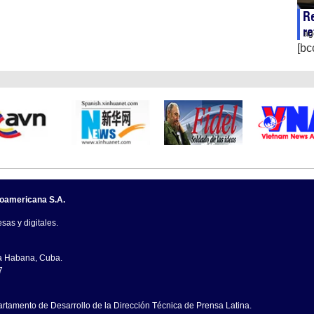
Re
re
ag
[bc
noamericana S.A.
sas y digitales.
La Habana, Cuba.
7
artamento de Desarrollo de la Dirección Técnica de Prensa Latina.