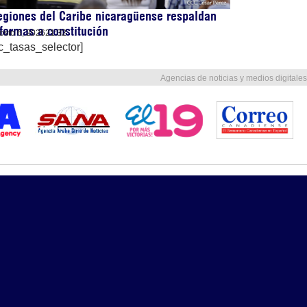
giones del Caribe nicaragüense respaldan
formas a constitución
osto 6, 2026
21:32
c_tasas_selector]
Agencias de noticias y medios digitales