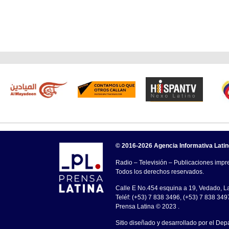
© 2016-2026 Agencia Informativa Lati
Radio – Televisión – Publicaciones impre
Todos los derechos reservados.
Calle E No.454 esquina a 19, Vedado, 
Teléf: (+53) 7 838 3496, (+53) 7 838 349
Prensa Latina © 2023 .
Sitio diseñado y desarrollado por el Dep