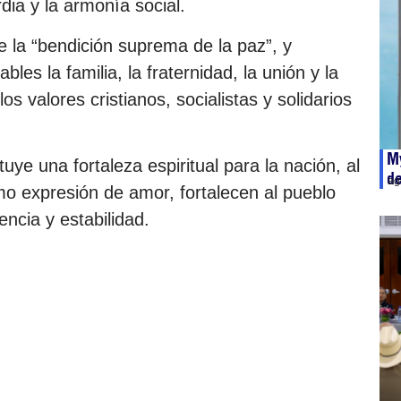
ia y la armonía social.
 la “bendición suprema de la paz”, y
es la familia, la fraternidad, la unión y la
s valores cristianos, socialistas y solidarios
My
uye una fortaleza espiritual para la nación, al
de
ag
mo expresión de amor, fortalecen al pueblo
ncia y estabilidad.