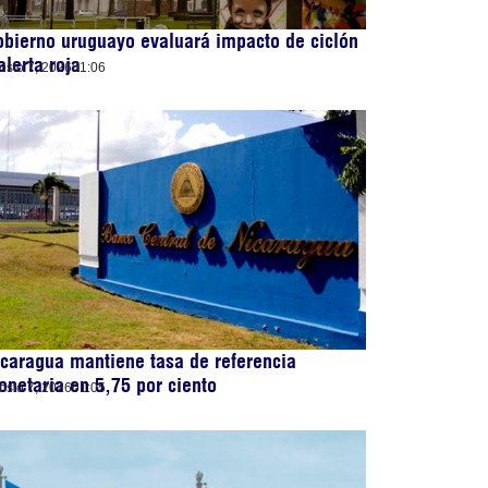
bierno uruguayo evaluará impacto de ciclón
alerta roja
osto 7, 2026
01:06
caragua mantiene tasa de referencia
netaria en 5,75 por ciento
osto 7, 2026
01:05