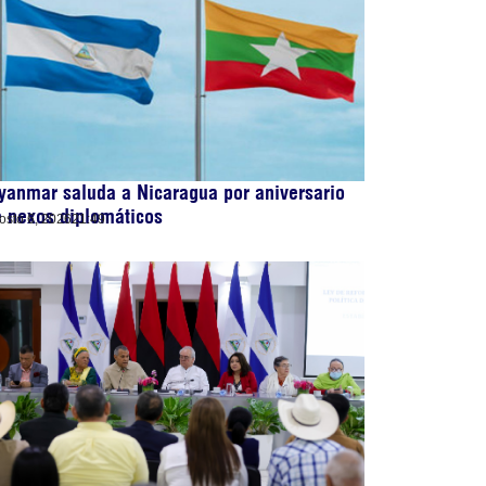
anmar saluda a Nicaragua por aniversario
 nexos diplomáticos
osto 6, 2026
21:49