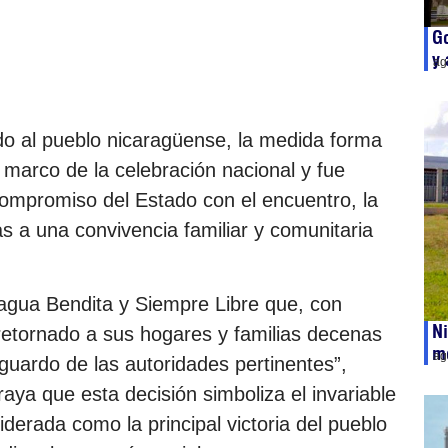
Go
y 
ag
o al pueblo nicaragüense, la medida forma
l marco de la celebración nacional y fue
ompromiso del Estado con el encuentro, la
s a una convivencia familiar y comunitaria
ragua Bendita y Siempre Libre que, con
Ni
etornado a sus hogares y familias decenas
mo
ag
uardo de las autoridades pertinentes”,
raya que esta decisión simboliza el invariable
derada como la principal victoria del pueblo