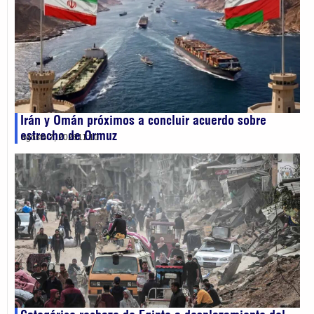
Irán y Omán próximos a concluir acuerdo sobre
estrecho de Ormuz
agosto 7, 2026
11:10