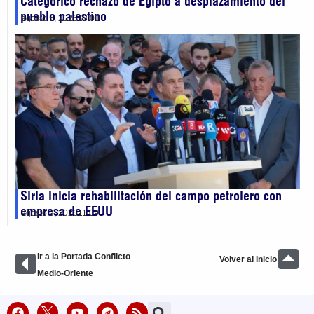
Categórico rechazo de Egipto a desplazamiento del
pueblo palestino
agosto 5, 2026
13:00
Siria inicia rehabilitación del campo petrolero con
empresa de EEUU
agosto 5, 2026
11:09
Ir a la Portada Conflicto
Volver al Inicio
Medio-Oriente