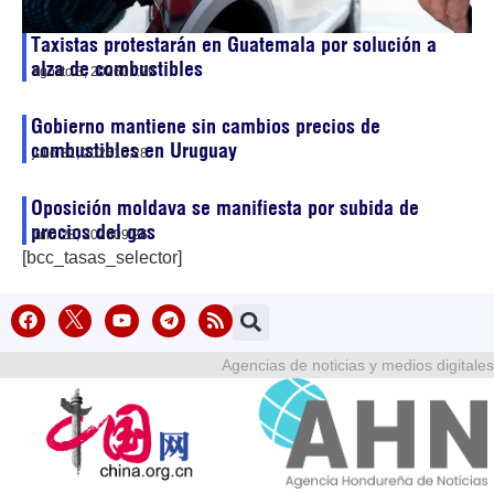
Taxistas protestarán en Guatemala por solución a
alza de combustibles
agosto 3, 2026
01:29
Gobierno mantiene sin cambios precios de
combustibles en Uruguay
julio 31, 2026
15:28
Oposición moldava se manifiesta por subida de
precios del gas
julio 28, 2026
09:26
[bcc_tasas_selector]
Agencias de noticias y medios digitales