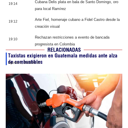
Cubana Delis plata en bala de Santo Domingo, oro
19:14
para local Ramírez
Arte Fiel, homenaje cubano a Fidel Castro desde la
19:12
creación visual
Rechazan restricciones a evento de bancada
19:10
progresista en Colombia
RELACIONADAS
Taxistas exigieron en Guatemala medidas ante alza
de combustibles
agosto 3, 2026
16:10