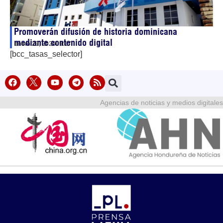
Promoverán difusión de historia dominicana
mediante contenido digital
enero 29, 2026
09:17
[bcc_tasas_selector]
Agencias de noticias y medios digitales