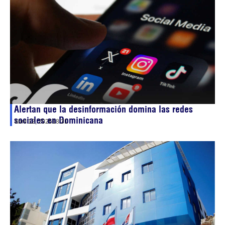
Alertan que la desinformación domina las redes
sociales en Dominicana
abril 12, 2026
18:31