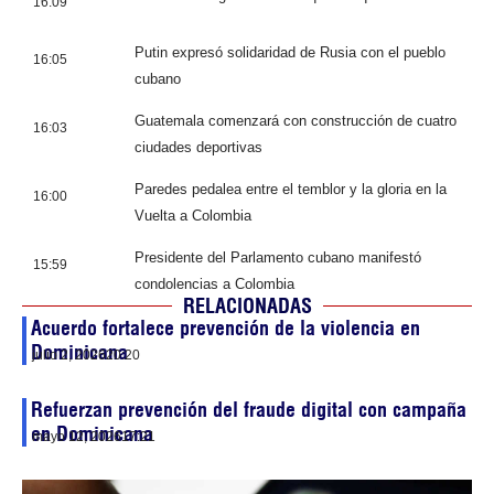
16:09
Putin expresó solidaridad de Rusia con el pueblo
16:05
cubano
Guatemala comenzará con construcción de cuatro
16:03
ciudades deportivas
Paredes pedalea entre el temblor y la gloria en la
16:00
Vuelta a Colombia
Presidente del Parlamento cubano manifestó
15:59
condolencias a Colombia
RELACIONADAS
Acuerdo fortalece prevención de la violencia en
Dominicana
julio 2, 2026
20:20
Refuerzan prevención del fraude digital con campaña
en Dominicana
mayo 12, 2026
17:21