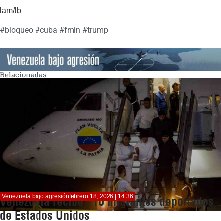
lam/lb
#
bloqueo
#
cuba
#
fmln
#
trump
Relacionadas
Venezuela bajo agresión
febrero 18, 2026 | 14:36
Venezuela recibe 110 migrantes deportados
de Estados Unidos