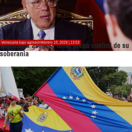
Venezuela bajo agresión
febrero 10, 2026 | 13:53
Venezuela asegura tener pleno control de su
soberanía