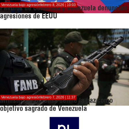
Venezuela bajo agresión
febrero 8, 2026 | 10:03
Pueblos de Colombia y Venezuela denuncian
agresiones de EEUU
Venezuela bajo agresión
febrero 7, 2026 | 11:37
Ministro de Defensa define la paz como
objetivo sagrado de Venezuela