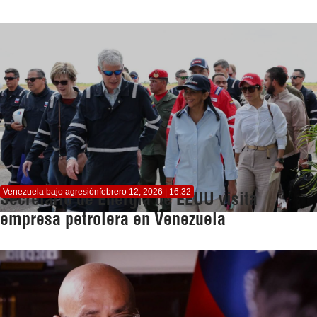
Venezuela bajo agresión
febrero 12, 2026 | 16:32
Secretario de Energía de EEUU visita
empresa petrolera en Venezuela