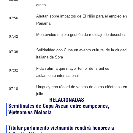
creen
Alertan sobre impactos de El Niño para el empleo en
07:56
Panamá
Montevideo mejora gestión de reciclaje de desechos
07:42
Solidaridad con Cuba en evento cultural de la ciudad
07:38
italiana de Sora
Fidan afirma que mayor temor de Israel es
07:32
aislamiento internacional
Uruguay con récord de ventas de autos eléctricos en
07:10
julio
RELACIONADAS
Semifinales de Copa Asean entre campeones,
Vietnam vs Malasia
agosto 9, 2026
01:42
Titular parlamento vietnamita rendirá honores a