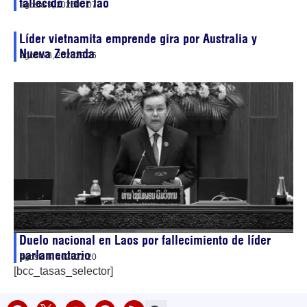
fallecido líder lao
agosto 9, 2026
00:07
Líder vietnamita emprende gira por Australia y
Nueva Zelanda
agosto 8, 2026
23:25
Duelo nacional en Laos por fallecimiento de líder
parlamentario
agosto 8, 2026
22:20
[bcc_tasas_selector]