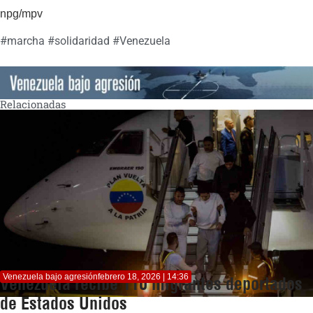
npg/mpv
#
marcha
#
solidaridad
#
Venezuela
Relacionadas
Venezuela bajo agresión
febrero 18, 2026 | 14:36
Venezuela recibe 110 migrantes deportados
de Estados Unidos