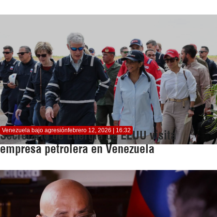
Venezuela bajo agresión
febrero 12, 2026 | 16:32
Secretario de Energía de EEUU visita
empresa petrolera en Venezuela