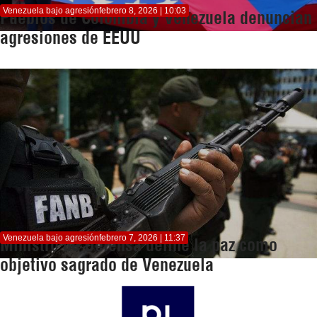
Venezuela bajo agresión
febrero 8, 2026 | 10:03
Pueblos de Colombia y Venezuela denuncian
agresiones de EEUU
Venezuela bajo agresión
febrero 7, 2026 | 11:37
Ministro de Defensa define la paz como
objetivo sagrado de Venezuela