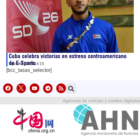
Cuba celebra victorias en estreno centroamericano
de E-Sports
agosto 6, 2026
14:15
[bcc_tasas_selector]
Agencias de noticias y medios digitales