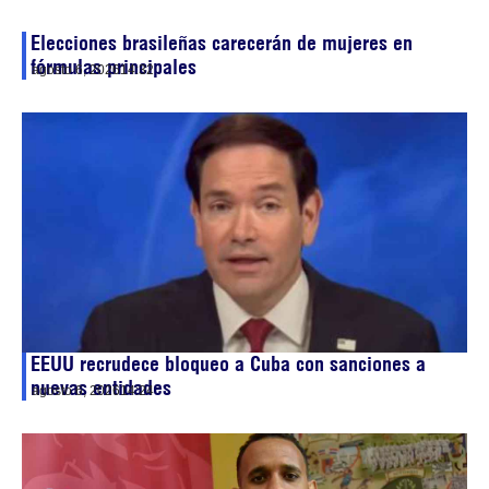
Elecciones brasileñas carecerán de mujeres en
fórmulas principales
agosto 6, 2026
14:32
EEUU recrudece bloqueo a Cuba con sanciones a
nuevas entidades
agosto 6, 2026
14:24