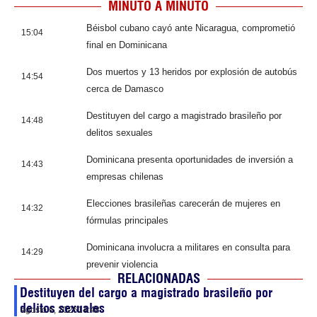
MINUTO A MINUTO
Béisbol cubano cayó ante Nicaragua, comprometió
15:04
final en Dominicana
Dos muertos y 13 heridos por explosión de autobús
14:54
cerca de Damasco
Destituyen del cargo a magistrado brasileño por
14:48
delitos sexuales
Dominicana presenta oportunidades de inversión a
14:43
empresas chilenas
Elecciones brasileñas carecerán de mujeres en
14:32
fórmulas principales
Dominicana involucra a militares en consulta para
14:29
prevenir violencia
RELACIONADAS
Destituyen del cargo a magistrado brasileño por
delitos sexuales
agosto 6, 2026
14:48