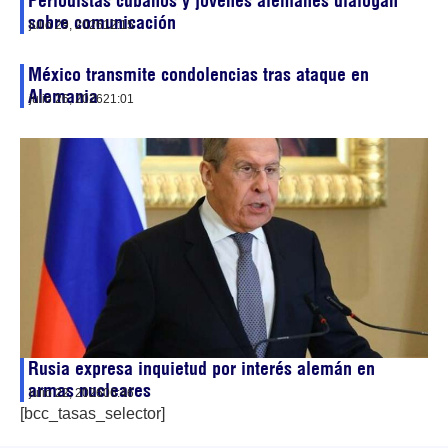
Periodistas cubanos y jóvenes alemanes dialogan
sobre comunicación
julio 29, 2026
12:15
México transmite condolencias tras ataque en
Alemania
julio 26, 2026
21:01
Rusia expresa inquietud por interés alemán en
armas nucleares
julio 22, 2026
06:46
[bcc_tasas_selector]