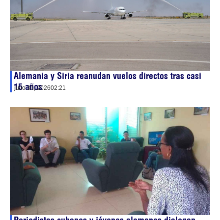
Alemania y Siria reanudan vuelos directos tras casi
15 años
julio 30, 2026
02:21