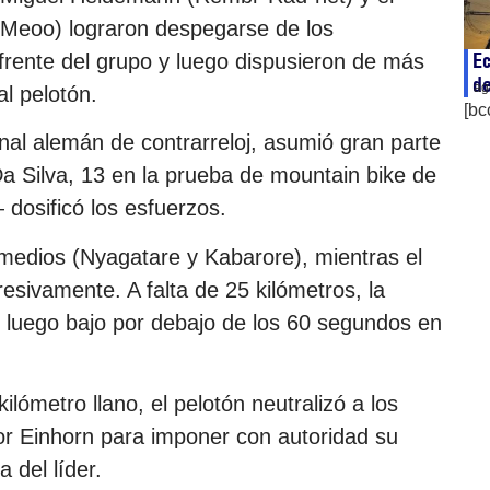
a Meoo) lograron despegarse de los
Ec
frente del grupo y luego dispusieron de más
d
ag
al pelotón.
[bc
l alemán de contrarreloj, asumió gran parte
a Silva, 13 en la prueba de mountain bike de
dosificó los esfuerzos.
ermedios (Nyagatare y Kabarore), mientras el
sivamente. A falta de 25 kilómetros, la
y luego bajo por debajo de los 60 segundos en
ilómetro llano, el pelotón neutralizó a los
 Einhorn para imponer con autoridad su
 del líder.