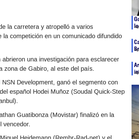
Go
lo
e la carretera y atropelló a varios
ag
de la competición en un comunicado difundido
Ca
Br
ag
n abrieron una investigación para esclarecer
Ar
la zona de Gabiro, al este del país.
in
ag
 del NSN Development, ganó el segmento con
e del español Hodei Muñoz (Soudal Quick-Step
anbul).
than Guatibonza (Movistar) finalizó en la
l vencedor.
n Miguel Heidemann (Rembr-Rad-net) y el