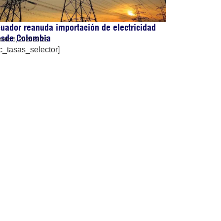
uador reanuda importación de electricidad
esde Colombia
osto 5, 2026
23:22
c_tasas_selector]