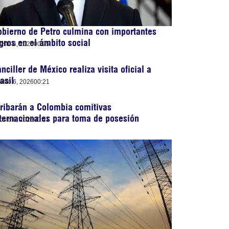
bierno de Petro culmina con importantes
gros en el ámbito social
osto 6, 2026
00:25
nciller de México realiza visita oficial a
asil
osto 6, 2026
00:21
ribarán a Colombia comitivas
ternacionales para toma de posesión
osto 6, 2026
00:21