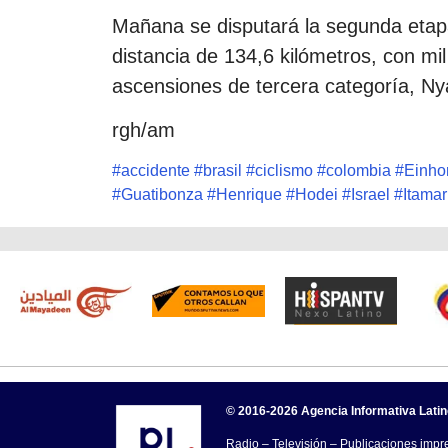
Mañana se disputará la segunda etap
distancia de 134,6 kilómetros, con m
ascensiones de tercera categoría, N
rgh/am
#
accidente
#
brasil
#
ciclismo
#
colombia
#
Einho
#
Guatibonza
#
Henrique
#
Hodei
#
Israel
#
Itamar
© 2016-2026 Agencia Informativa Lati
Radio – Televisión – Publicaciones impre