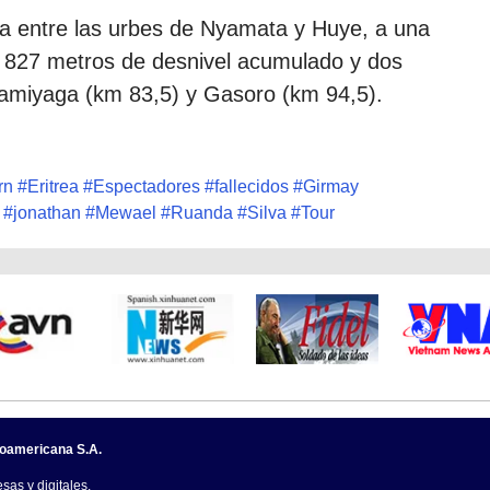
a entre las urbes de Nyamata y Huye, a una
il 827 metros de desnivel acumulado y dos
yamiyaga (km 83,5) y Gasoro (km 94,5).
rn
#
Eritrea
#
Espectadores
#
fallecidos
#
Girmay
#
jonathan
#
Mewael
#
Ruanda
#
Silva
#
Tour
noamericana S.A.
sas y digitales.