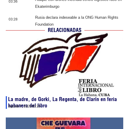
03:36
Ekaterimburgo
Rusia declara indeseable a la ONG Human Rights
03:28
Foundation
RELACIONADAS
La madre, de Gorki, La Regenta, de Clarín en feria
habanera del libro
agosto 7, 2026
00:25