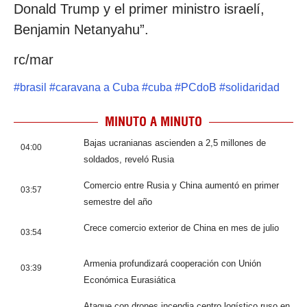
Donald Trump y el primer ministro israelí,
Benjamin Netanyahu”.
rc/mar
#
brasil
#
caravana a Cuba
#
cuba
#
PCdoB
#
solidaridad
MINUTO A MINUTO
Bajas ucranianas ascienden a 2,5 millones de
04:00
soldados, reveló Rusia
Comercio entre Rusia y China aumentó en primer
03:57
semestre del año
Crece comercio exterior de China en mes de julio
03:54
Armenia profundizará cooperación con Unión
03:39
Económica Eurasiática
Ataque con drones incendia centro logístico ruso en