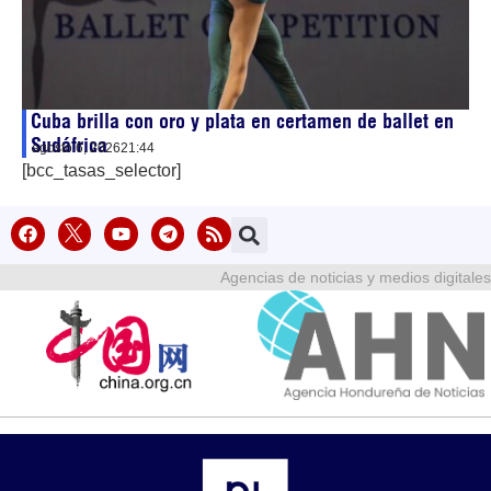
Cuba brilla con oro y plata en certamen de ballet en
Sudáfrica
agosto 6, 2026
21:44
[bcc_tasas_selector]
Agencias de noticias y medios digitales