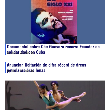
Documental sobre Che Guevara recorre Ecuador en
solidaridad con Cuba
agosto 7, 2026
00:02
Anuncian licitación de cifra récord de áreas
petroleras brasileñas
agosto 7, 2026
00:02