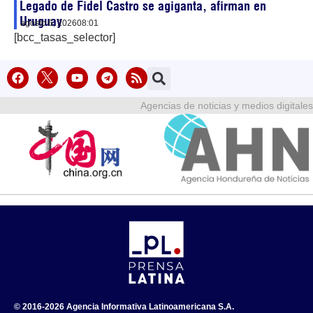
Legado de Fidel Castro se agiganta, afirman en
Uruguay
agosto 6, 2026
08:01
[bcc_tasas_selector]
Agencias de noticias y medios digitales
© 2016-2026 Agencia Informativa Latinoamericana S.A.