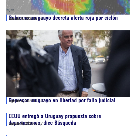
Gobierno uruguayo decreta alerta roja por ciclón
agosto 6, 2026
18:03
Represor uruguayo en libertad por fallo judicial
agosto 6, 2026
13:33
EEUU entregó a Uruguay propuesta sobre
deportaciones, dice Búsqueda
agosto 6, 2026
08:27