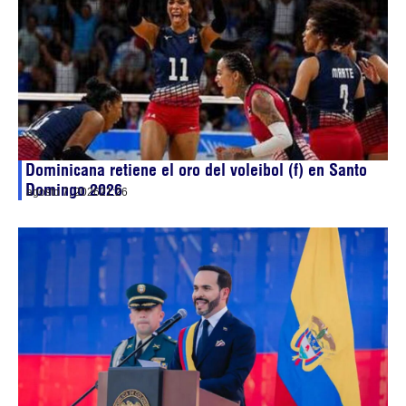
Dominicana retiene el oro del voleibol (f) en Santo
Domingo 2026
agosto 7, 2026
21:26