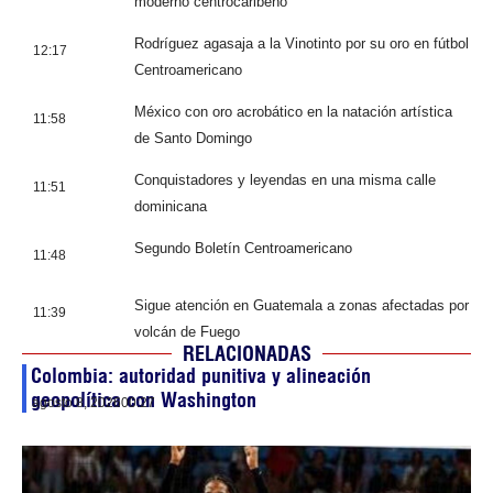
moderno centrocaribeño
Rodríguez agasaja a la Vinotinto por su oro en fútbol
12:17
Centroamericano
México con oro acrobático en la natación artística
11:58
de Santo Domingo
Conquistadores y leyendas en una misma calle
11:51
dominicana
Segundo Boletín Centroamericano
11:48
Sigue atención en Guatemala a zonas afectadas por
11:39
volcán de Fuego
RELACIONADAS
Colombia: autoridad punitiva y alineación
geopolítica con Washington
agosto 8, 2026
00:27