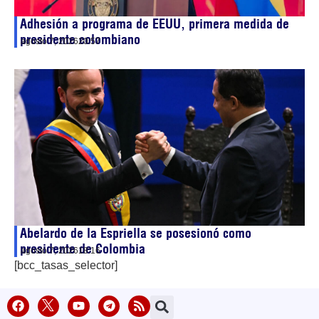
Adhesión a programa de EEUU, primera medida de
presidente colombiano
agosto 7, 2026
20:57
Abelardo de la Espriella se posesionó como
presidente de Colombia
agosto 7, 2026
18:16
[bcc_tasas_selector]