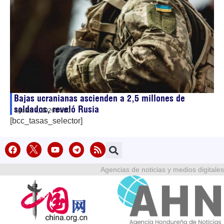
Bajas ucranianas ascienden a 2,5 millones de
soldados, reveló Rusia
agosto 7, 2026
04:00
[bcc_tasas_selector]
Agencias de noticias y medios digitales