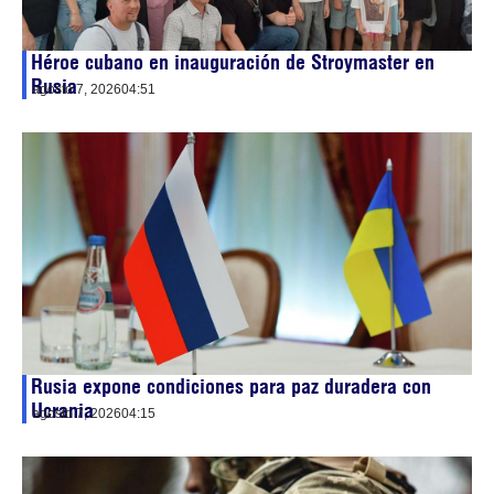
Héroe cubano en inauguración de Stroymaster en
Rusia
agosto 7, 2026
04:51
Rusia expone condiciones para paz duradera con
Ucrania
agosto 7, 2026
04:15