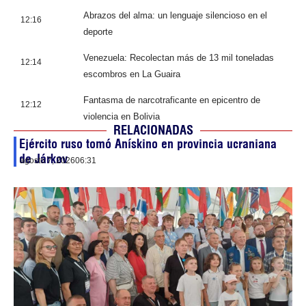
Abrazos del alma: un lenguaje silencioso en el
12:16
deporte
Venezuela: Recolectan más de 13 mil toneladas
12:14
escombros en La Guaira
Fantasma de narcotraficante en epicentro de
12:12
violencia en Bolivia
RELACIONADAS
Ejército ruso tomó Anískino en provincia ucraniana
de Járkov
agosto 7, 2026
06:31