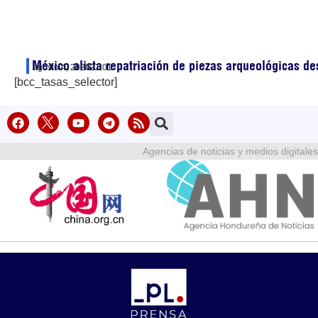
México alista repatriación de piezas arqueológicas d
agosto 4, 2026
21:01
[bcc_tasas_selector]
Agencias de noticias y medios digitales