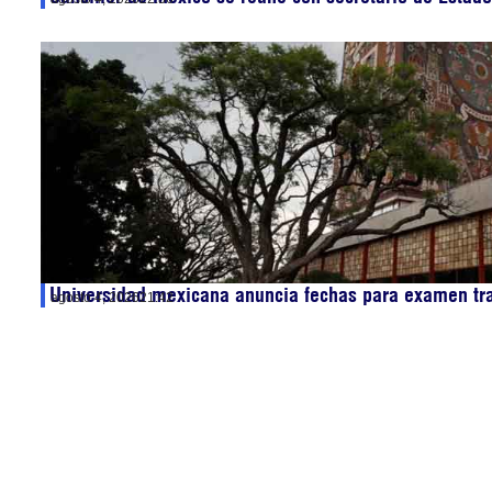
Universidad mexicana anuncia fechas para examen tr
agosto 4, 2026
21:42