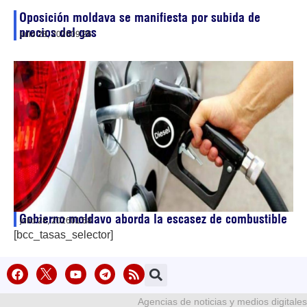
Oposición moldava se manifiesta por subida de
precios del gas
julio 28, 2026
09:26
Gobierno moldavo aborda la escasez de combustible
julio 28, 2026
01:58
[bcc_tasas_selector]
Agencias de noticias y medios digitales