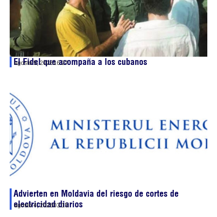
El Fidel que acompaña a los cubanos
agosto 5, 2026
16:27
Advierten en Moldavia del riesgo de cortes de
electricidad diarios
agosto 4, 2026
03:15