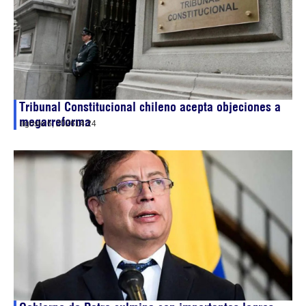
Tribunal Constitucional chileno acepta objeciones a
megarreforma
agosto 6, 2026
14:24