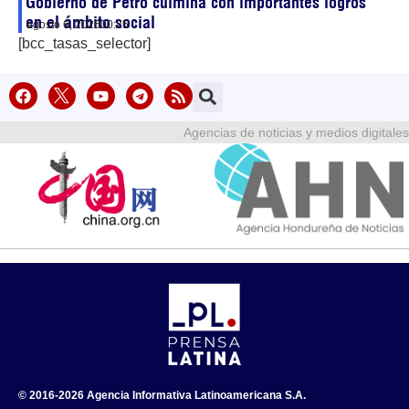
Gobierno de Petro culmina con importantes logros
en el ámbito social
agosto 6, 2026
00:25
[bcc_tasas_selector]
Agencias de noticias y medios digitales
© 2016-2026 Agencia Informativa Latinoamericana S.A.