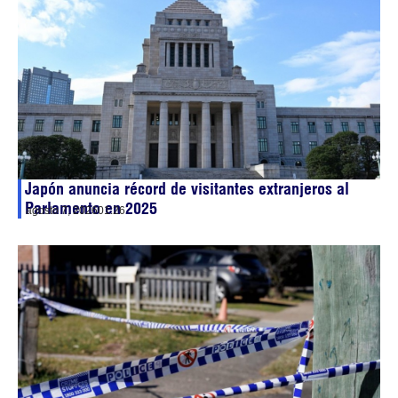
Japón anuncia récord de visitantes extranjeros al
Parlamento en 2025
agosto 7, 2026
01:26