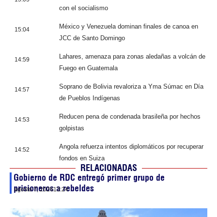
con el socialismo
México y Venezuela dominan finales de canoa en
15:04
JCC de Santo Domingo
Lahares, amenaza para zonas aledañas a volcán de
14:59
Fuego en Guatemala
Soprano de Bolivia revaloriza a Yma Súmac en Día
14:57
de Pueblos Indígenas
Reducen pena de condenada brasileña por hechos
14:53
golpistas
Angola refuerza intentos diplomáticos por recuperar
14:52
fondos en Suiza
RELACIONADAS
Gobierno de RDC entregó primer grupo de
prisioneros a rebeldes
agosto 7, 2026
13:24