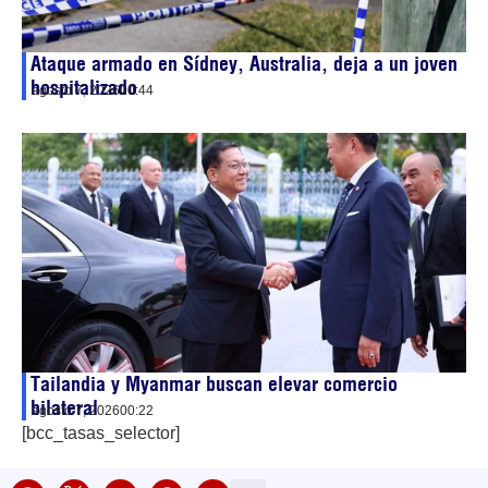
Ataque armado en Sídney, Australia, deja a un joven
hospitalizado
agosto 7, 2026
00:44
Tailandia y Myanmar buscan elevar comercio
bilateral
agosto 7, 2026
00:22
[bcc_tasas_selector]