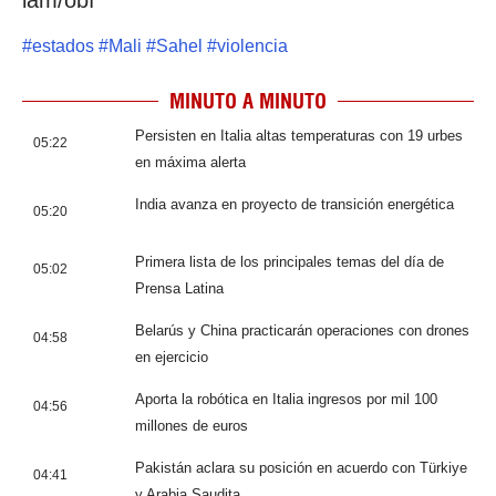
lam/obf
#
estados
#
Mali
#
Sahel
#
violencia
MINUTO A MINUTO
Persisten en Italia altas temperaturas con 19 urbes
05:22
en máxima alerta
India avanza en proyecto de transición energética
05:20
Primera lista de los principales temas del día de
05:02
Prensa Latina
Belarús y China practicarán operaciones con drones
04:58
en ejercicio
Aporta la robótica en Italia ingresos por mil 100
04:56
millones de euros
Pakistán aclara su posición en acuerdo con Türkiye
04:41
y Arabia Saudita