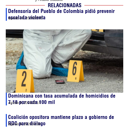
RELACIONADAS
Defensoría del Pueblo de Colombia pidió prevenir
escalada violenta
agosto 10, 2026
00:05
Dominicana con tasa acumulada de homicidios de
7,18 por cada 100 mil
agosto 9, 2026
20:14
Coalición opositora mantiene plazo a gobierno de
RDC para diálogo
agosto 9, 2026
16:08