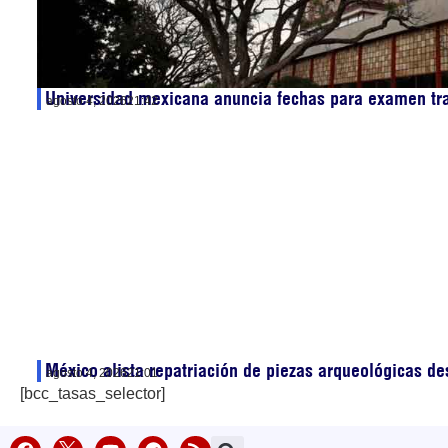
Universidad mexicana anuncia fechas para examen tr
agosto 4, 2026
21:42
México alista repatriación de piezas arqueológicas d
agosto 4, 2026
21:01
[bcc_tasas_selector]