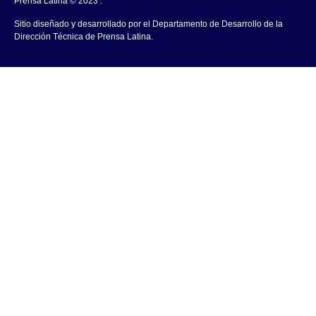
Prensa Latina © 2023 .
Sitio diseñado y desarrollado por el Departamento de Desarrollo de la
Dirección Técnica de Prensa Latina.