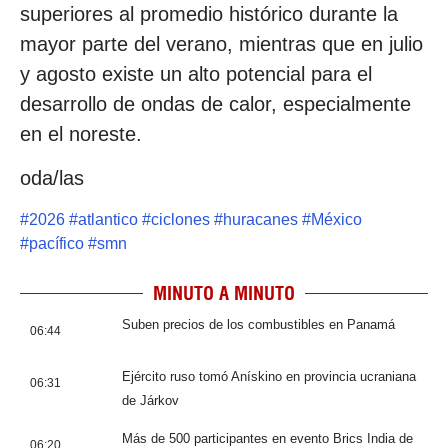
superiores al promedio histórico durante la
mayor parte del verano, mientras que en julio
y agosto existe un alto potencial para el
desarrollo de ondas de calor, especialmente
en el noreste.
oda/las
#
2026
#
atlantico
#
ciclones
#
huracanes
#
México
#
pacífico
#
smn
MINUTO A MINUTO
Suben precios de los combustibles en Panamá
06:44
Ejército ruso tomó Anískino en provincia ucraniana
06:31
de Járkov
Más de 500 participantes en evento Brics India de
06:20