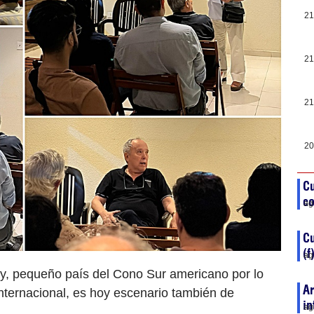
21
21
21
20
Cu
co
ag
C
(f
ag
y, pequeño país del Cono Sur americano por lo
Ar
internacional, es hoy escenario también de
in
ag