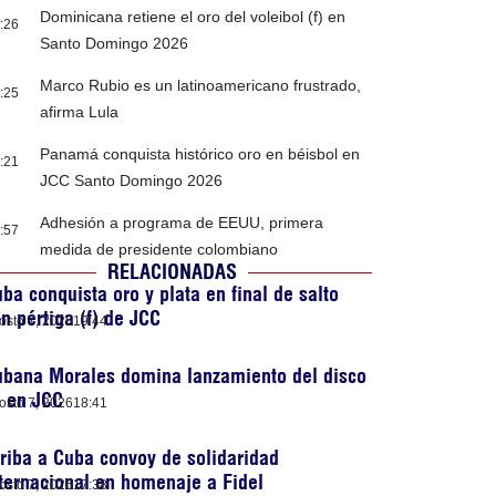
Dominicana retiene el oro del voleibol (f) en
:26
Santo Domingo 2026
Marco Rubio es un latinoamericano frustrado,
:25
afirma Lula
Panamá conquista histórico oro en béisbol en
:21
JCC Santo Domingo 2026
Adhesión a programa de EEUU, primera
:57
medida de presidente colombiano
RELACIONADAS
ba conquista oro y plata en final de salto
n pértiga (f) de JCC
osto 7, 2026
19:44
ubana Morales domina lanzamiento del disco
) en JCC
osto 7, 2026
18:41
riba a Cuba convoy de solidaridad
ternacional en homenaje a Fidel
osto 7, 2026
17:38