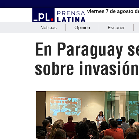
viernes 7 de agosto d
Noticias
Opinión
Escáner
En Paraguay s
sobre invasió