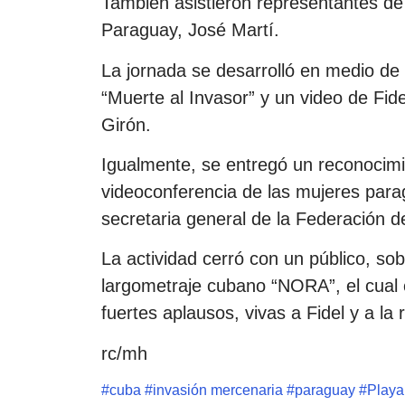
También asistieron representantes d
Paraguay, José Martí.
La jornada se desarrolló en medio de
“Muerte al Invasor” y un video de Fide
Girón.
Igualmente, se entregó un reconocimie
videoconferencia de las mujeres par
secretaria general de la Federación 
La actividad cerró con un público, sob
largometraje cubano “NORA”, el cual 
fuertes aplausos, vivas a Fidel y a la
rc/mh
#
cuba
#
invasión mercenaria
#
paraguay
#
Playa