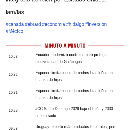
lam/las
#
canada
#
ebrard
#
economía
#
hidalgo
#
inversión
#
México
MINUTO A MINUTO
Ecuador moderniza controles para proteger
10:53
biodiversidad de Galápagos
Exponen limitaciones de padres brasileños en
10:32
crianza de hijos
Exponen limitaciones de padres brasileños en
10:31
crianza de hijos
JCC Santo Domingo 2026 baja el telón y 2030
10:29
espera sede
Uruguay exportó más productos forestales, pero
09:58