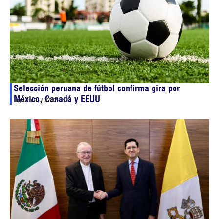
Selección peruana de fútbol confirma gira por
México, Canadá y EEUU
agosto 4, 2026
22:48