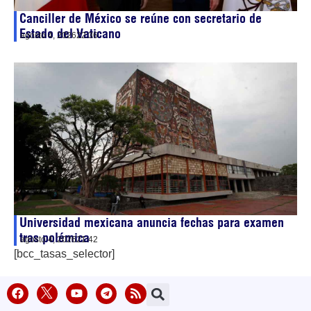
Canciller de México se reúne con secretario de
Estado del Vaticano
agosto 4, 2026
22:36
Universidad mexicana anuncia fechas para examen
tras polémica
agosto 4, 2026
21:42
[bcc_tasas_selector]