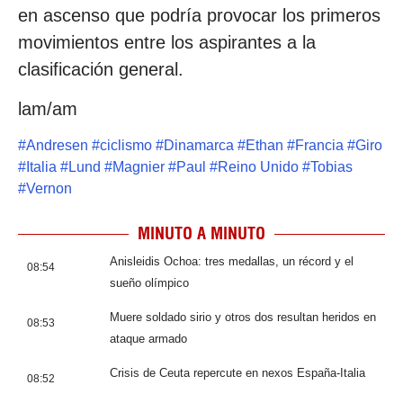
en ascenso que podría provocar los primeros
movimientos entre los aspirantes a la
clasificación general.
lam/am
#
Andresen
#
ciclismo
#
Dinamarca
#
Ethan
#
Francia
#
Giro
#
Italia
#
Lund
#
Magnier
#
Paul
#
Reino Unido
#
Tobias
#
Vernon
MINUTO A MINUTO
Anisleidis Ochoa: tres medallas, un récord y el
08:54
sueño olímpico
Muere soldado sirio y otros dos resultan heridos en
08:53
ataque armado
Crisis de Ceuta repercute en nexos España-Italia
08:52