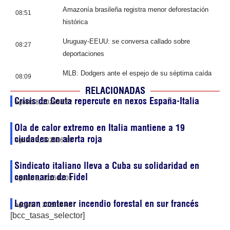
Amazonía brasileña registra menor deforestación
08:51
histórica
Uruguay-EEUU: se conversa callado sobre
08:27
deportaciones
MLB: Dodgers ante el espejo de su séptima caída
08:09
RELACIONADAS
Crisis de Ceuta repercute en nexos España-Italia
agosto 8, 2026
08:52
Ola de calor extremo en Italia mantiene a 19
ciudades en alerta roja
agosto 8, 2026
06:19
Sindicato italiano lleva a Cuba su solidaridad en
centenario de Fidel
agosto 8, 2026
02:03
Logran contener incendio forestal en sur francés
agosto 7, 2026
14:48
[bcc_tasas_selector]