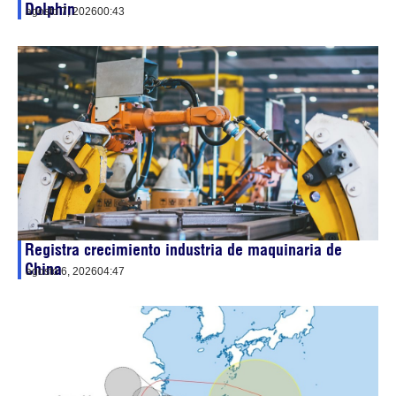
Dolphin
agosto 7, 2026
00:43
Registra crecimiento industria de maquinaria de
China
agosto 6, 2026
04:47