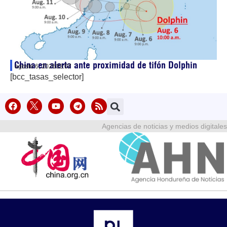
China en alerta ante proximidad de tifón Dolphin
agosto 6, 2026
03:07
[bcc_tasas_selector]
Agencias de noticias y medios digitales