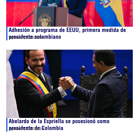
Adhesión a programa de EEUU, primera medida de
presidente colombiano
agosto 7, 2026
20:57
Abelardo de la Espriella se posesionó como
presidente de Colombia
agosto 7, 2026
18:16