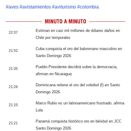
#
aves
#
avistamientos
#
aviturismo
#
colombia
MINUTO A MINUTO
Estiman en casi mil millones de dólares daños en
22:37
Chile por temporales
Cuba conquista el oro del balonmano masculino en
21:52
Santo Domingo 2026
Pueblo Presidente decidirá sobre la democracia,
21:35
afirman en Nicaragua
Dominicana retiene el oro del voleibol (f) en Santo
21:26
Domingo 2026
Marco Rubio es un latinoamericano frustrado, afirma
21:25
Lula
Panamá conquista histórico oro en béisbol en JCC
21:21
Santo Domingo 2026