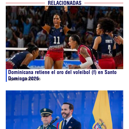
RELACIONADAS
Dominicana retiene el oro del voleibol (f) en Santo
Domingo 2026
agosto 7, 2026
21:26