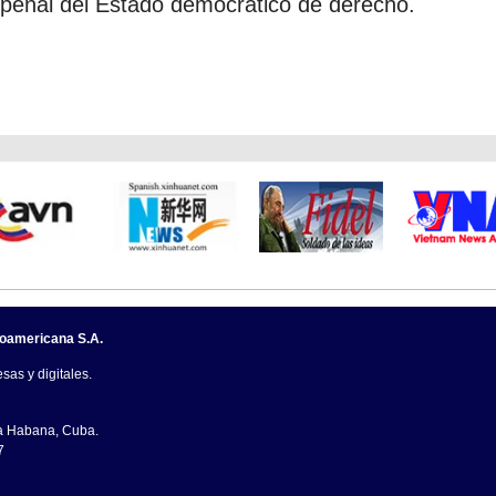
n penal del Estado democrático de derecho.
noamericana S.A.
sas y digitales.
La Habana, Cuba.
7