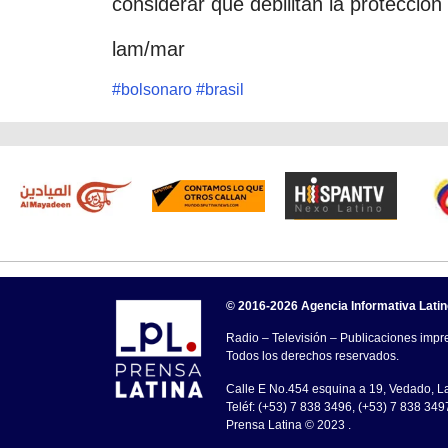
considerar que debilitan la protecció
lam/mar
#
bolsonaro
#
brasil
© 2016-2026 Agencia Informativa Lati
Radio – Televisión – Publicaciones impre
Todos los derechos reservados.
Calle E No.454 esquina a 19, Vedado, 
Teléf: (+53) 7 838 3496, (+53) 7 838 349
Prensa Latina © 2023 .