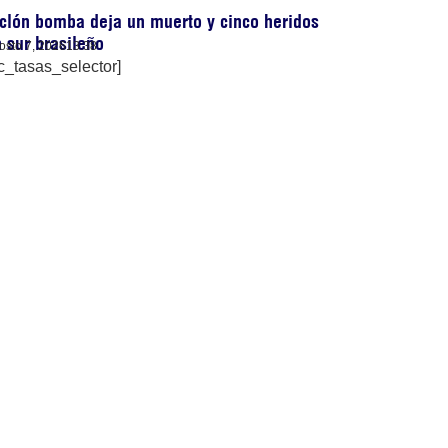
clón bomba deja un muerto y cinco heridos
 sur brasileño
osto 7, 2026
13:38
c_tasas_selector]