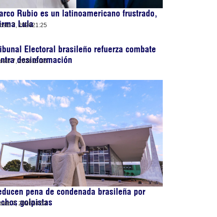
rco Rubio es un latinoamericano frustrado,
irma Lula
osto 7, 2026
21:25
ibunal Electoral brasileño refuerza combate
ntra desinformación
osto 7, 2026
15:33
educen pena de condenada brasileña por
chos golpistas
osto 7, 2026
14:53