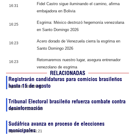
Fidel Castro sigue iluminando el camino, afirma
16:31
embajadora en Bolivia
Esgrima: México destrozó hegemonía venezolana
16:25
en Santo Domingo 2026
Acero dorado de Venezuela cierra la esgrima en
16:23
Santo Domingo 2026
Retomaremos nuestro lugar, asegura entrenador
16:23
venezolano de esgrima
RELACIONADAS
Registrarán candidaturas para comicios brasileños
hasta 15 de agosto
agosto 8, 2026
09:00
Tribunal Electoral brasileño refuerza combate contra
desinformación
agosto 7, 2026
15:33
Sudáfrica avanza en proceso de elecciones
municipales
agosto 7, 2026
11:21