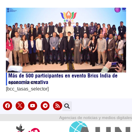
Más de 500 participantes en evento Brics India de
economía creativa
agosto 7, 2026
06:20
[bcc_tasas_selector]
Agencias de noticias y medios digitales