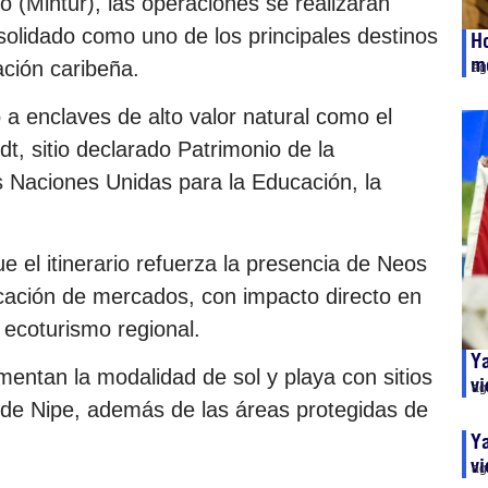
o (Mintur), las operaciones se realizarán
nsolidado como uno de los principales destinos
Ho
m
ación caribeña.
ag
 a enclaves de alto valor natural como el
, sitio declarado Patrimonio de la
 Naciones Unidas para la Educación, la
e el itinerario refuerza la presencia de Neos
ficación de mercados, con impacto directo en
l ecoturismo regional.
Ya
entan la modalidad de sol y playa con sitios
vi
ag
a de Nipe, además de las áreas protegidas de
Ya
vi
ag