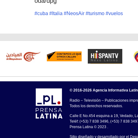
oda/dpg
#
cuba
#
Italia
#
NeosAir
#
turismo
#
vuelos
© 2016-2026 Agencia Informativa Lati
Radio – Televisión – Publicaciones impre
Todos los derechos reservados.
Calle E No.454 esquina a 19, Vedado, 
Teléf: (+53) 7 838 3496, (+53) 7 838 349
Prensa Latina © 2023 .
Sitio diseñado y desarrollado por el Dep