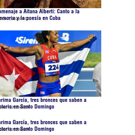
menaje a Aitana Alberti: Canto a la
emoria y la poesía en Cuba
osto 7, 2026
09:01
rima García, tres bronces que saben a
ctoria en Santo Domingo
osto 7, 2026
08:59
rima García, tres bronces que saben a
ctoria en Santo Domingo
osto 7, 2026
08:59