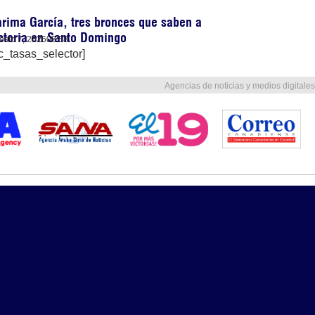
rima García, tres bronces que saben a
ctoria en Santo Domingo
osto 7, 2026
08:58
c_tasas_selector]
Agencias de noticias y medios digitales