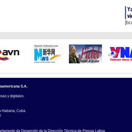
Ya
vi
ag
[bc
noamericana S.A.
sas y digitales.
La Habana, Cuba.
7
artamento de Desarrollo de la Dirección Técnica de Prensa Latina.