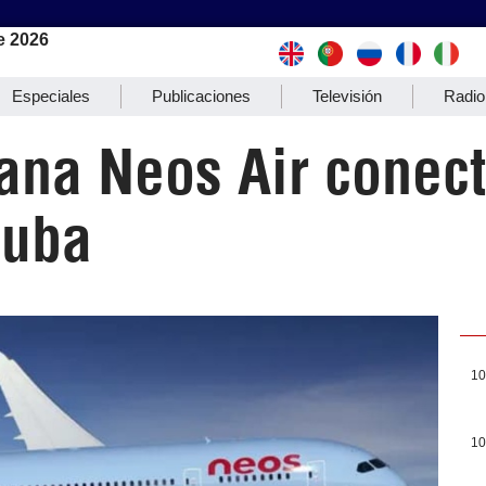
e 2026
Especiales
Publicaciones
Televisión
Radio
iana Neos Air cone
Cuba
10
10