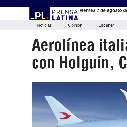
viernes 7 de agosto d
Noticias
Opinión
Escáner
Aerolínea ital
con Holguín, 