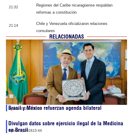
Regiones del Caribe nicaragüense respaldan
21:32
reformas a constitución
Chile y Venezuela oficializaron relaciones
21:14
consulares
RELACIONADAS
Brasil y México refuerzan agenda bilateral
agosto 6, 2026
19:36
Divulgan datos sobre ejercicio ilegal de la Medicina
en Brasil
agosto 6, 2026
15:44