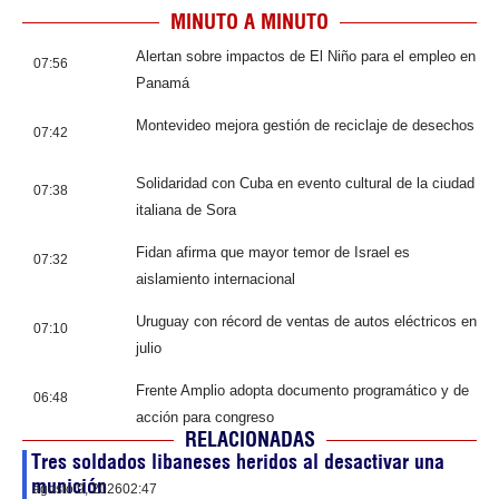
MINUTO A MINUTO
Alertan sobre impactos de El Niño para el empleo en
07:56
Panamá
Montevideo mejora gestión de reciclaje de desechos
07:42
Solidaridad con Cuba en evento cultural de la ciudad
07:38
italiana de Sora
Fidan afirma que mayor temor de Israel es
07:32
aislamiento internacional
Uruguay con récord de ventas de autos eléctricos en
07:10
julio
Frente Amplio adopta documento programático y de
06:48
acción para congreso
RELACIONADAS
Tres soldados libaneses heridos al desactivar una
munición
agosto 9, 2026
02:47