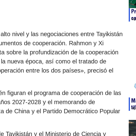
Pr
co
ag
lto nivel y las negociaciones entre Tayikistán
cumentos de cooperación. Rahmon y Xi
nta sobre la profundización de la cooperación
n la nueva época, así como el tratado de
peración entre los dos países», precisó el
n figuran el programa de cooperación de las
Ma
 años 2027-2028 y el memorando de
ti
ag
ta de China y el Partido Democrático Popular
e Tayikistán y el Ministerio de Ciencia y