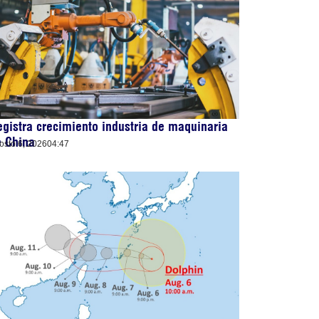
gistra crecimiento industria de maquinaria
e China
osto 6, 2026
04:47