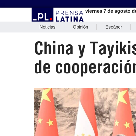
viernes 7 de agosto d
Noticias
Opinión
Escáner
China y Tayik
de cooperació