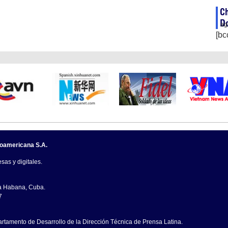
Ch
D
ag
[bc
noamericana S.A.
sas y digitales.
La Habana, Cuba.
7
artamento de Desarrollo de la Dirección Técnica de Prensa Latina.