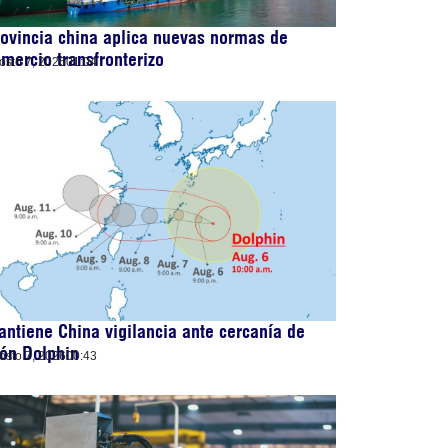
ovincia china aplica nuevas normas de
mercio transfronterizo
osto 7, 2026
01:04
ntiene China vigilancia ante cercanía de
fón Dolphin
osto 7, 2026
00:43