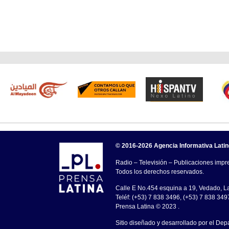
© 2016-2026 Agencia Informativa Lati
Radio – Televisión – Publicaciones impre
Todos los derechos reservados.
Calle E No.454 esquina a 19, Vedado, 
Teléf: (+53) 7 838 3496, (+53) 7 838 349
Prensa Latina © 2023 .
Sitio diseñado y desarrollado por el Dep