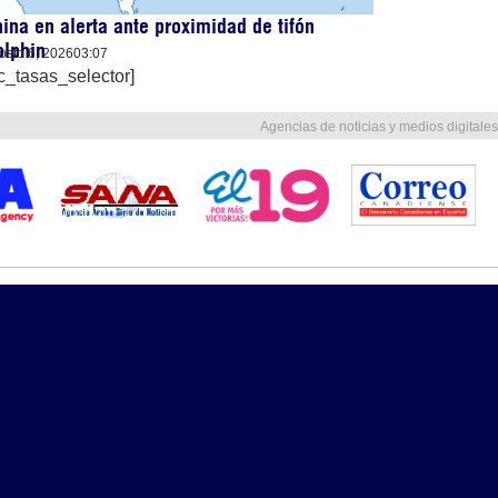
ina en alerta ante proximidad de tifón
olphin
osto 6, 2026
03:07
c_tasas_selector]
Agencias de noticias y medios digitales