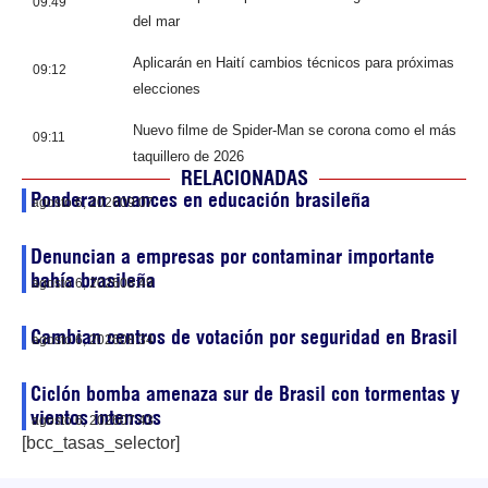
09:49
del mar
Aplicarán en Haití cambios técnicos para próximas
09:12
elecciones
Nuevo filme de Spider-Man se corona como el más
09:11
taquillero de 2026
RELACIONADAS
Ponderan avances en educación brasileña
agosto 6, 2026
09:07
Denuncian a empresas por contaminar importante
bahía brasileña
agosto 6, 2026
08:49
Cambian centros de votación por seguridad en Brasil
agosto 6, 2026
08:34
Ciclón bomba amenaza sur de Brasil con tormentas y
vientos intensos
agosto 6, 2026
07:43
[bcc_tasas_selector]