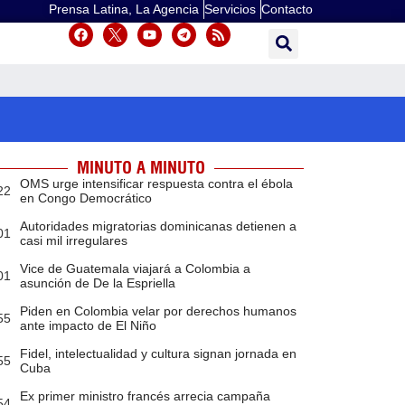
Prensa Latina, La Agencia
Servicios
Contacto
MINUTO A MINUTO
OMS urge intensificar respuesta contra el ébola
22
en Congo Democrático
Autoridades migratorias dominicanas detienen a
01
casi mil irregulares
Vice de Guatemala viajará a Colombia a
01
asunción de De la Espriella
Piden en Colombia velar por derechos humanos
55
ante impacto de El Niño
Fidel, intelectualidad y cultura signan jornada en
55
Cuba
Ex primer ministro francés arrecia campaña
54