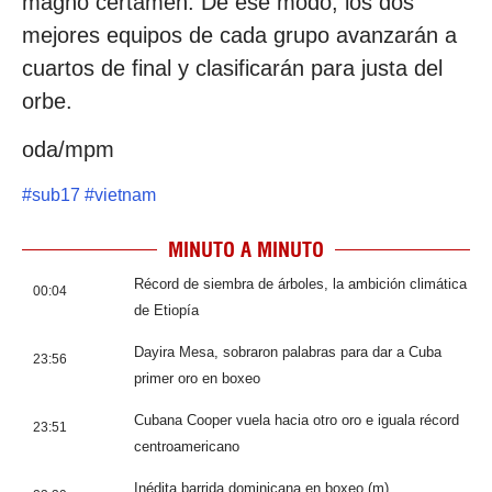
magno certamen. De ese modo, los dos
mejores equipos de cada grupo avanzarán a
cuartos de final y clasificarán para justa del
orbe.
oda/mpm
#
sub17
#
vietnam
MINUTO A MINUTO
Récord de siembra de árboles, la ambición climática
00:04
de Etiopía
Dayira Mesa, sobraron palabras para dar a Cuba
23:56
primer oro en boxeo
Cubana Cooper vuela hacia otro oro e iguala récord
23:51
centroamericano
Inédita barrida dominicana en boxeo (m)