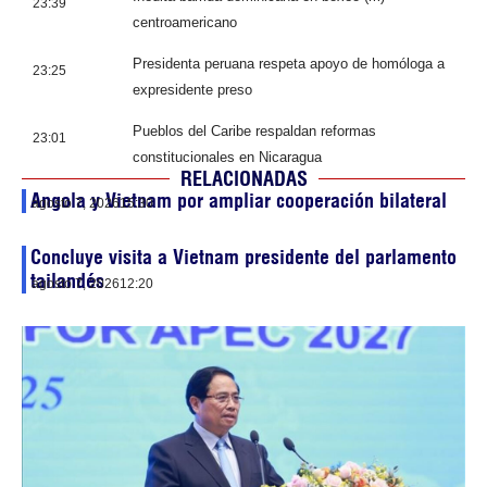
23:39
centroamericano
Presidenta peruana respeta apoyo de homóloga a
23:25
expresidente preso
Pueblos del Caribe respaldan reformas
23:01
constitucionales en Nicaragua
RELACIONADAS
Angola y Vietnam por ampliar cooperación bilateral
agosto 7, 2026
15:30
Concluye visita a Vietnam presidente del parlamento
tailandés
agosto 7, 2026
12:20