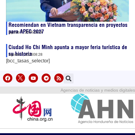
Recomiendan en Vietnam transparencia en proyectos
para APEC 2027
agosto 7, 2026
10:24
Ciudad Ho Chi Minh apunta a mayor feria turística de
su historia
agosto 7, 2026
08:28
[bcc_tasas_selector]
Agencias de noticias y medios digitales