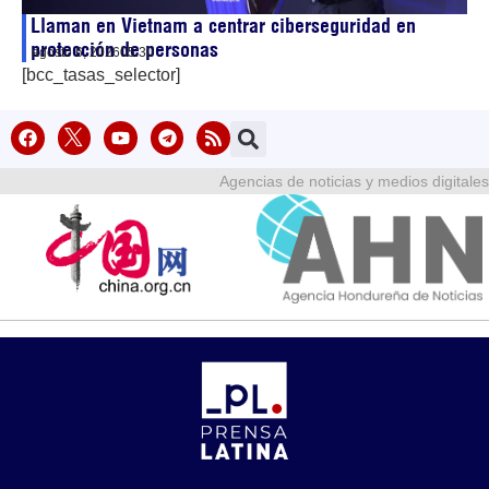
Llaman en Vietnam a centrar ciberseguridad en
protección de personas
agosto 6, 2026
05:30
[bcc_tasas_selector]
Agencias de noticias y medios digitales