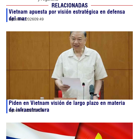
RELACIONADAS
Vietnam apuesta por visión estratégica en defensa
del mar
agosto 6, 2026
09:49
Piden en Vietnam visión de largo plazo en materia
de infraestructura
agosto 6, 2026
09:06