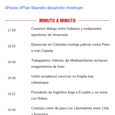
#
Hanoi
#
Plan Maestro desarrollo
#
vietnam
MINUTO A MINUTO
Comenzó diálogo entre Gobierno y exdiputados
17:08
opositores de Venezuela
Denuncian en Colombia montaje judicial contra Petro
16:55
e Iván Cepeda
Trabajadores chilenos del Medioambiente rechazan
16:38
megarreforma de Kast
Unitel restableció servicios en Angola tras
16:36
ciberataque
Presidente de Argentina llega a Ecuador y se reúne
16:12
con Noboa
Continúa cierre de paso Los Libertadores entre Chile
15:46
y Argentina