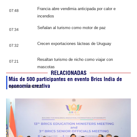
Francia abre vendimia anticipada por calor e
07:48
incendios
Señalan al turismo como motor de paz
07:34
Crecen exportaciones lácteas de Uruguay
07:32
Resaltan turismo de nicho como viajar con
07:21
mascotas
RELACIONADAS
Más de 500 participantes en evento Brics India de
economía creativa
agosto 7, 2026
06:20