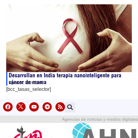
Desarrollan en India terapia nanointeligente para
cáncer de mama
agosto 6, 2026
03:03
[bcc_tasas_selector]
Agencias de noticias y medios digitales