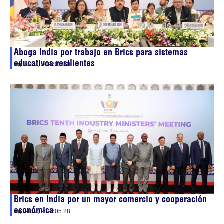
Aboga India por trabajo en Brics para sistemas
educativos resilientes
agosto 7, 2026
05:50
Brics en India por un mayor comercio y cooperación
económica
agosto 7, 2026
05:28