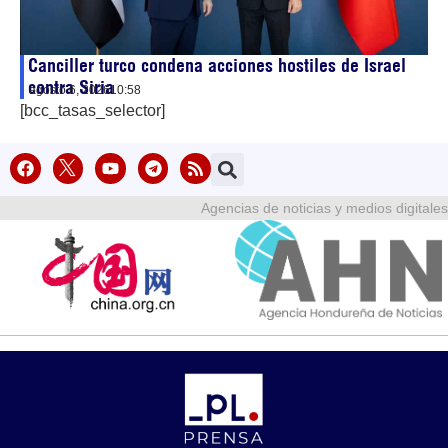
Canciller turco condena acciones hostiles de Israel
contra Siria
agosto 6, 2026
10:58
[bcc_tasas_selector]
Agencias de noticias y medios digitales