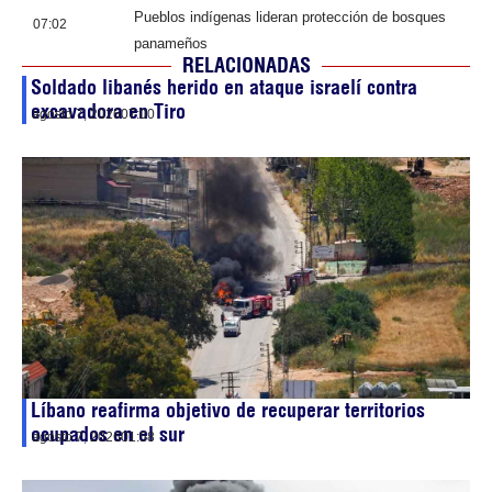
Pueblos indígenas lideran protección de bosques
07:02
panameños
RELACIONADAS
Soldado libanés herido en ataque israelí contra
excavadora en Tiro
agosto 7, 2026
07:00
Líbano reafirma objetivo de recuperar territorios
ocupados en el sur
agosto 7, 2026
01:58