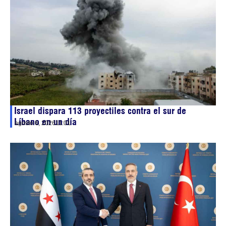
Israel dispara 113 proyectiles contra el sur de
Líbano en un día
agosto 6, 2026
11:01