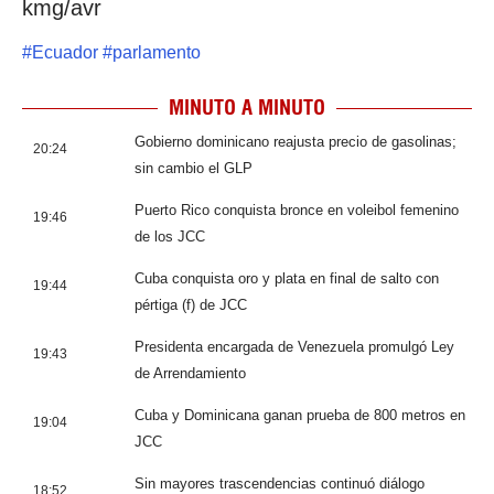
kmg/avr
#
Ecuador
#
parlamento
MINUTO A MINUTO
Gobierno dominicano reajusta precio de gasolinas;
20:24
sin cambio el GLP
Puerto Rico conquista bronce en voleibol femenino
19:46
de los JCC
Cuba conquista oro y plata en final de salto con
19:44
pértiga (f) de JCC
Presidenta encargada de Venezuela promulgó Ley
19:43
de Arrendamiento
Cuba y Dominicana ganan prueba de 800 metros en
19:04
JCC
Sin mayores trascendencias continuó diálogo
18:52