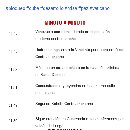
#
bloqueo
#
cuba
#
desarrollo
#
misa
#
paz
#
vaticano
MINUTO A MINUTO
Venezuela con relevo dorado en el pentatlón
12:17
moderno centrocaribeño
Rodríguez agasaja a la Vinotinto por su oro en fútbol
12:17
Centroamericano
México con oro acrobático en la natación artística
11:58
de Santo Domingo
Conquistadores y leyendas en una misma calle
11:51
dominicana
Segundo Boletín Centroamericano
11:48
Sigue atención en Guatemala a zonas afectadas por
11:39
volcán de Fuego