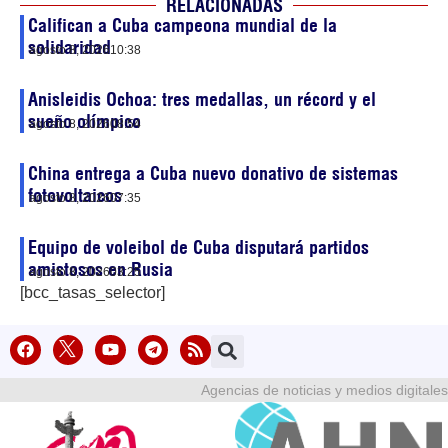
RELACIONADAS
Califican a Cuba campeona mundial de la
solidaridad
agosto 8, 2026
10:38
Anisleidis Ochoa: tres medallas, un récord y el
sueño olímpico
agosto 8, 2026
08:54
China entrega a Cuba nuevo donativo de sistemas
fotovoltaicos
agosto 8, 2026
07:35
Equipo de voleibol de Cuba disputará partidos
amistosos en Rusia
agosto 8, 2026
03:25
[bcc_tasas_selector]
Agencias de noticias y medios digitales