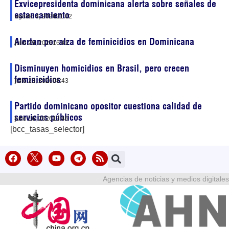
Exvicepresidenta dominicana alerta sobre señales de
estancamiento
agosto 4, 2026
21:02
Alertan por alza de feminicidios en Dominicana
julio 29, 2026
16:41
Disminuyen homicidios en Brasil, pero crecen
feminicidios
julio 23, 2026
08:43
Partido dominicano opositor cuestiona calidad de
servicios públicos
julio 16, 2026
13:46
[bcc_tasas_selector]
Agencias de noticias y medios digitales