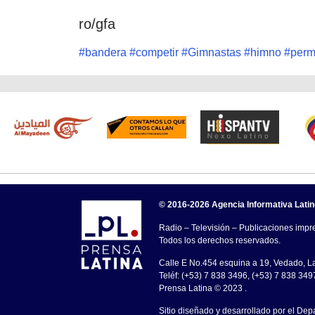
ro/gfa
#
bandera
#
competir
#
Gimnastas
#
himno
#
perm
© 2016-2026 Agencia Informativa Lati
Radio – Televisión – Publicaciones impre
Todos los derechos reservados.
Calle E No.454 esquina a 19, Vedado, 
Teléf: (+53) 7 838 3496, (+53) 7 838 349
Prensa Latina © 2023 .
Sitio diseñado y desarrollado por el Dep