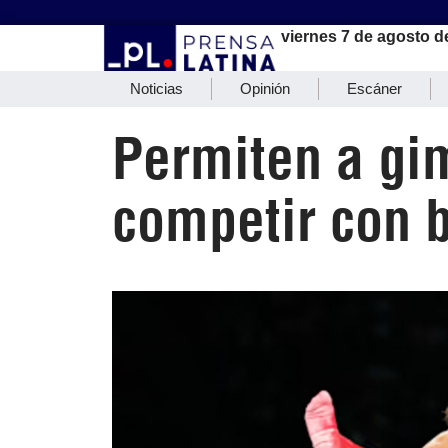
viernes 7 de agosto d
Noticias
Opinión
Escáner
Permiten a gi
competir con 