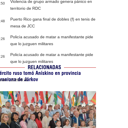
Violencia de grupo armado genera pánico en
:50
territorio de RDC
Puerto Rico gana final de dobles (f) en tenis de
:48
mesa de JCC
Policía acusado de matar a manifestante pide
:26
que lo juzguen militares
Policía acusado de matar a manifestante pide
:26
que lo juzguen militares
RELACIONADAS
ército ruso tomó Anískino en provincia
raniana de Járkov
osto 7, 2026
06:31