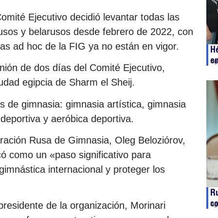
omité Ejecutivo decidió levantar todas las
 rusos y belarusos desde febrero de 2022, con
glas ad hoc de la FIG ya no están en vigor.
Hé
e
ag
ión de dos días del Comité Ejecutivo,
udad egipcia de Sharm el Sheij.
as de gimnasia: gimnasia artística, gimnasia
 deportiva y aeróbica deportiva.
eración Rusa de Gimnasia, Oleg Beloziórov,
icó como un «paso significativo para
gimnástica internacional y proteger los
Ru
co
residente de la organización, Morinari
ag