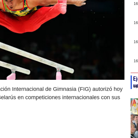
16
16
16
16
Ej
uc
ag
ión Internacional de Gimnasia (FIG) autorizó hoy
Belarús en competiciones internacionales con sus