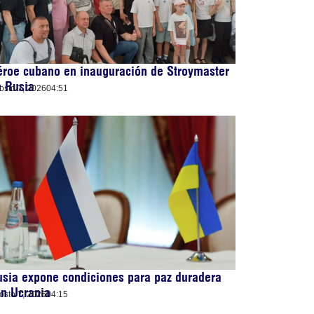
roe cubano en inauguración de Stroymaster
n Rusia
osto 7, 2026
04:51
sia expone condiciones para paz duradera
n Ucrania
osto 7, 2026
04:15