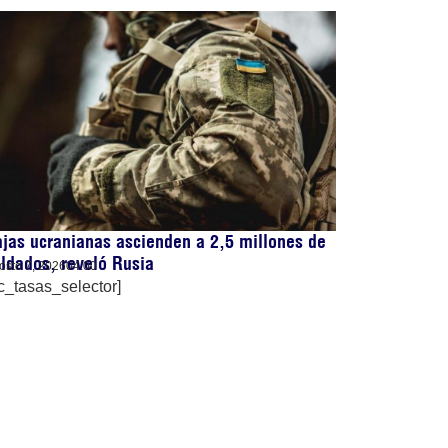
jas ucranianas ascienden a 2,5 millones de
ldados, reveló Rusia
osto 7, 2026
04:00
c_tasas_selector]