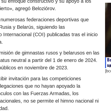
 su enfoque constructivo y su apoyo a los
bierto», agregó Beloziórov.
 numerosas federaciones deportivas que
Rusia y Belarús, siguiendo las
nternacional (COI) publicadas tras el inicio
a.
dmisión de gimnastas rusos y belarusos en las
Ba
atus neutral a partir del 1 de enero de 2024.
so
ag
 públicos en noviembre de 2023.
[bc
bir invitación para las competiciones
legaciones que no hayan apoyado la
ínculos con las Fuerzas Armadas, los
cionales, no se permite el himno nacional ni
dad.