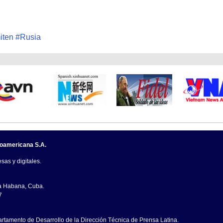
iten
#
Rusia
noamericana S.A.
sas y digitales.
La Habana, Cuba.
7
artamento de Desarrollo de la Dirección Técnica de Prensa Latina.