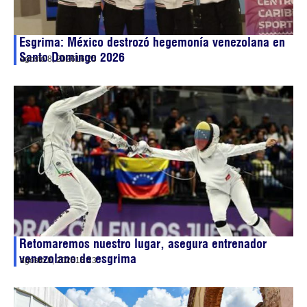
Esgrima: México destrozó hegemonía venezolana en
Santo Domingo 2026
agosto 8, 2026
16:25
Retomaremos nuestro lugar, asegura entrenador
venezolano de esgrima
agosto 8, 2026
16:23