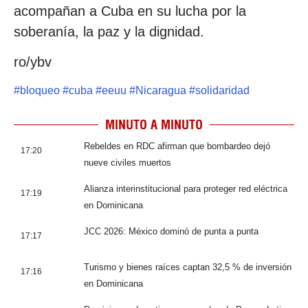
acompañan a Cuba en su lucha por la
soberanía, la paz y la dignidad.
ro/ybv
#
bloqueo
#
cuba
#
eeuu
#
Nicaragua
#
solidaridad
MINUTO A MINUTO
Rebeldes en RDC afirman que bombardeo dejó
17:20
nueve civiles muertos
Alianza interinstitucional para proteger red eléctrica
17:19
en Dominicana
JCC 2026: México dominó de punta a punta
17:17
Turismo y bienes raíces captan 32,5 % de inversión
17:16
en Dominicana