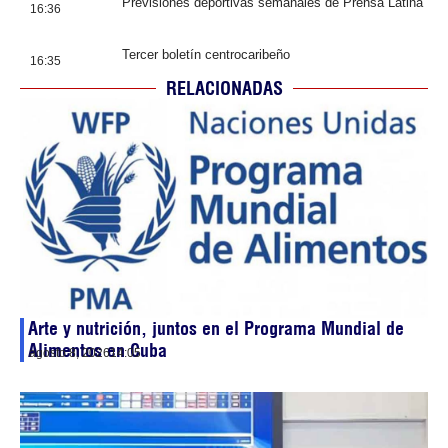
Previsiones deportivas semanales de Prensa Latina
16:36
Tercer boletín centrocaribeño
16:35
RELACIONADAS
Arte y nutrición, juntos en el Programa Mundial de
Alimentos en Cuba
agosto 8, 2026
14:05