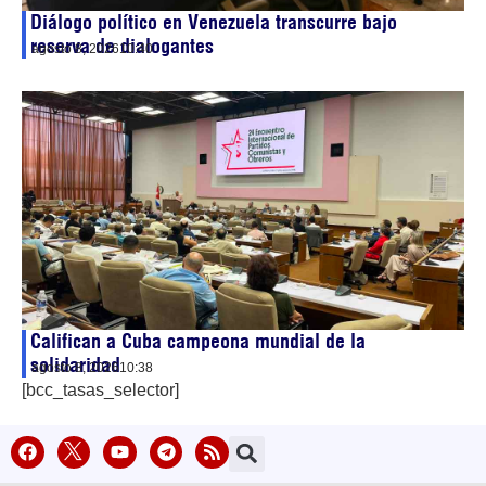
Diálogo político en Venezuela transcurre bajo
reserva de dialogantes
agosto 8, 2026
10:40
Califican a Cuba campeona mundial de la
solidaridad
agosto 8, 2026
10:38
[bcc_tasas_selector]