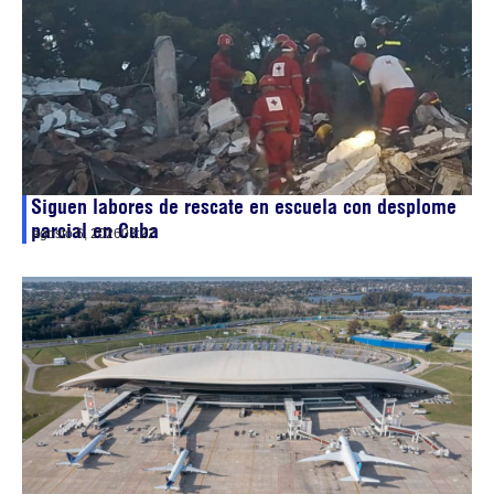
Siguen labores de rescate en escuela con desplome
parcial en Cuba
agosto 6, 2026
03:22