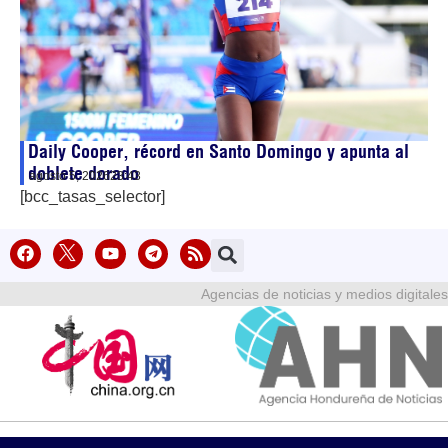
Daily Cooper, récord en Santo Domingo y apunta al
doblete dorado
agosto 5, 2026
23:43
[bcc_tasas_selector]
Agencias de noticias y medios digitales