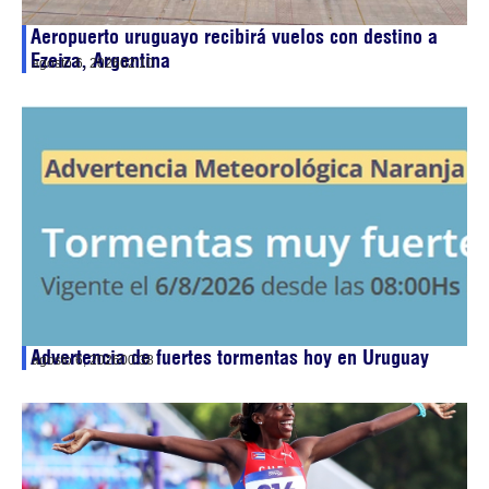
Aeropuerto uruguayo recibirá vuelos con destino a
Ezeiza, Argentina
agosto 6, 2026
02:10
Advertencia de fuertes tormentas hoy en Uruguay
agosto 6, 2026
00:38