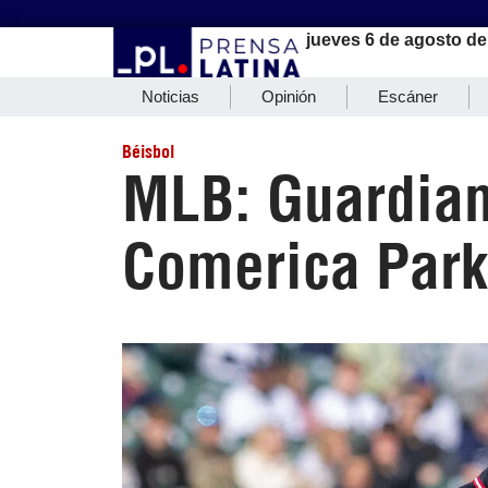
jueves 6 de agosto de
Noticias
Opinión
Escáner
Béisbol
MLB: Guardiane
Comerica Park