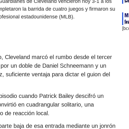
Ce
Guardianes de Cleveland vencieron hoy 3-1 a los
ju
pletaron la barrida de cuatro juegos y firmaron su
ML
profesional estadounidense (MLB).
fr
ju
[bc
o, Cleveland marcó el rumbo desde el tercer
s por un doble de Daniel Schneemann y un
 suficiente ventaja para dictar el guion del
episodio cuando Patrick Bailey descifró un
nvirtió en cuadrangular solitario, una
o de reacción local.
 parte baja de esa entrada mediante un jonrón