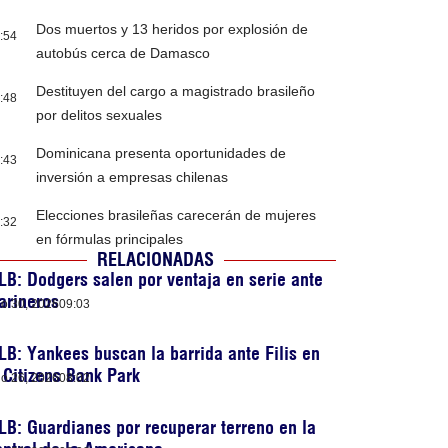
Dos muertos y 13 heridos por explosión de
:54
autobús cerca de Damasco
Destituyen del cargo a magistrado brasileño
:48
por delitos sexuales
Dominicana presenta oportunidades de
:43
inversión a empresas chilenas
Elecciones brasileñas carecerán de mujeres
:32
en fórmulas principales
RELACIONADAS
B: Dodgers salen por ventaja en serie ante
arineros
lio 30, 2026
09:03
B: Yankees buscan la barrida ante Filis en
 Citizens Bank Park
lio 26, 2026
08:02
B: Guardianes por recuperar terreno en la