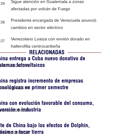
Sigue atención en Guatemala a zonas
:39
afectadas por volcán de Fuego
Presidenta encargada de Venezuela anunció
:38
cambios en sector eléctrico
Venezolano Loaiza con envión dorado en
:37
halterofilia centrocaribeña
RELACIONADAS
ina entrega a Cuba nuevo donativo de
stemas fotovoltaicos
osto 8, 2026
07:35
ina registra incremento de empresas
cnológicas en primer semestre
osto 8, 2026
05:40
ina con evolución favorable del consumo,
versión e industria
osto 8, 2026
05:34
te de China bajo los efectos de Dolphin,
óximo a tocar tierra
osto 8, 2026
05:24