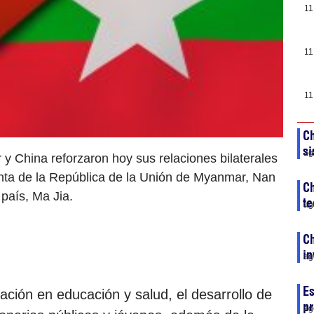
11
11
11
Ch
si
ag
 China reforzaron hoy sus relaciones bilaterales
enta de la República de la Unión de Myanmar, Nan
Ch
país, Ma Jia.
te
ag
Ch
in
ag
Es
ación en educación y salud, el desarrollo de
pr
ag