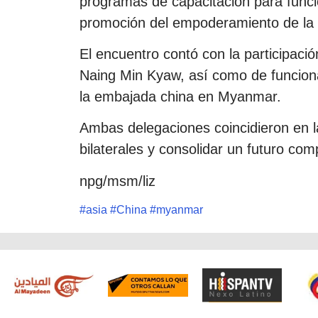
programas de capacitación para funci
promoción del empoderamiento de la 
El encuentro contó con la participació
Naing Min Kyaw, así como de funcion
la embajada china en Myanmar.
Ambas delegaciones coincidieron en la
bilaterales y consolidar un futuro co
npg/msm/liz
#
asia
#
China
#
myanmar